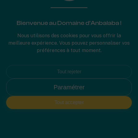
terrasse couverte vue mer, la Villa
Pomelo a tous les atouts pour une
escapade inoubliable en famille ou
Bienvenue au Domaine d'Anbalaba !
entre amis.
Nous utilisons des cookies pour vous offrir la
Découvrez une villa spacieuse et
meilleure expérience. Vous pouvez personnaliser vos
élégante pour
séjourner dans le sud de
préférences à tout moment.
l'île Maurice.
Tout rejeter
En savoir plus
Paramétrer
Réserver
Tout accepter