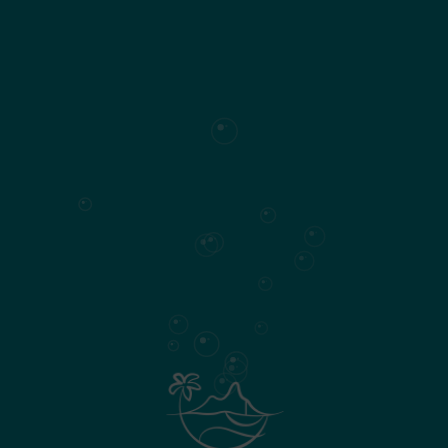
Villas Pomelo
Offrez-vous un séjour paradisiaque au
cœur du Domaine d'Anbalaba, entre
nature préservée et confort haut de
gamme.
Avec ses 3 chambres toutes en suite,
sa piscine à débordement et sa grande